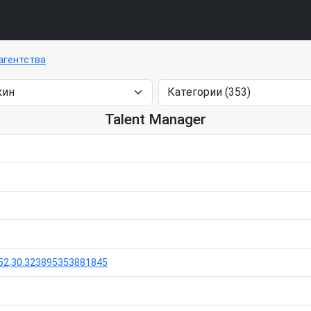
агентства
Talent Manager
52,30.323895353881845