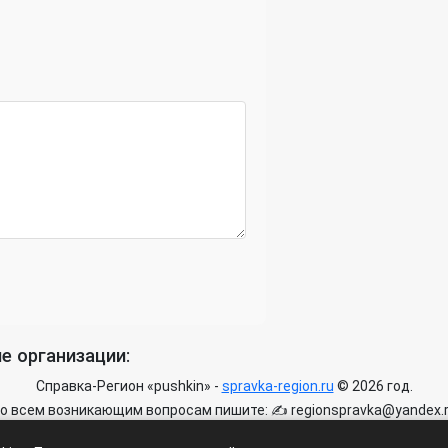
е организации:
Справка-Регион «pushkin» -
spravka-region.ru
© 2026 год.
о всем возникающим вопросам пишите: ✍ regionspravka@yandex.
айте может быть информация содержащая возрастных ограничени